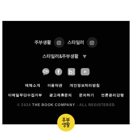
주부생활
스타일러
스타일러&주부생활
▼
대표이사:
이소영
사업자등록번호:
211-87-45869
사업자등록정보:
(확인)
호스팅 서비스:
(주)가비아
매체소개
이용약관
개인정보처리방침
통신판매업신고번호:
제 2017-서울강남-03220
광고 제휴 문의:
김희주 국장
이메일무단수집거부
광고제휴문의
문의하기
언론윤리강령
광고 제휴 문의 이메일:
hjkim@thebookcompany.co.kr
© 2024
THE BOOK COMPANY
- ALL REGISTERED
광고 제휴 문의 전화번호:
02-3458-7289
대표번호:
02-3458-7100
팩스:
02-3458-7119
TOP
주소:
(06135) 서울특별시 강남구 봉은사로 226 (역
삼동, 더북컴퍼니)