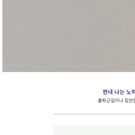
짠내 나는 노
출퇴근길이나 집안일