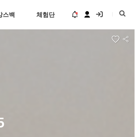
캉스백
체험단
5