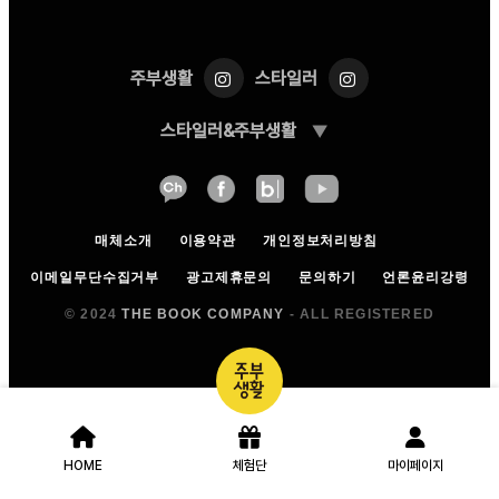
주부생활
스타일러
스타일러&주부생활
▼
대표이사:
이소영
사업자등록번호:
211-87-45869
사업자등록정보:
(확인)
호스팅 서비스:
(주)가비아
매체소개
이용약관
개인정보처리방침
통신판매업신고번호:
제 2017-서울강남-03220
광고 제휴 문의:
김희주 국장
이메일무단수집거부
광고제휴문의
문의하기
언론윤리강령
광고 제휴 문의 이메일:
hjkim@thebookcompany.co.kr
© 2024
THE BOOK COMPANY
- ALL REGISTERED
광고 제휴 문의 전화번호:
02-3458-7289
대표번호:
02-3458-7100
팩스:
02-3458-7119
TOP
주소:
(06135) 서울특별시 강남구 봉은사로 226 (역
삼동, 더북컴퍼니)
HOME
체험단
마이페이지