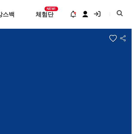
NEW!
캉스백
체험단